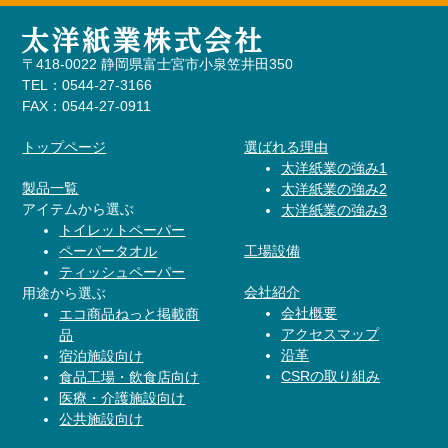
〒418-0022 静岡県富士宮市小泉笠井田350
TEL：0544-27-3166
FAX：0544-27-0911
トップページ
選ばれる理由
太洋紙業の強み1
製品一覧
太洋紙業の強み2
アイテムから選ぶ
太洋紙業の強み3
トイレットペーパー
ペーパータオル
工場設備
ティッシュペーパー
会社紹介
用途から選ぶ
会社概要
エコ商品ねっと掲載商
アクセスマップ
品
沿革
宿泊施設向け
CSRの取り組み
食品工場・飲食店向け
医療・介護施設向け
公共施設向け