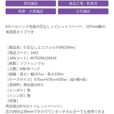
宿泊施設
食品工場・飲食店
医療・介護施設
公共施設
6ロールパック包装の芯なしトイレットペーパー。107mm幅の
省資源タイプです
［製品名］
S 芯なしエコフォルテ6R(150m)
［商品コード］
1841
［JANコード］
4975296128416
［枚数］
ソフトシングル
［入数］
6個×8パック
［紙幅・長さ］
幅107㎜・長さ150m
［ケースサイズ］
470㎜×470㎜×335㎜（縦×横×高）
［原材料］
再生紙100％
［エンボス］
無
［ミシン目］
無
［特徴］
再生紙100％のトイレットペーパー。
芯の内径は38mmですのでワンタッチホルダーでも使用できま