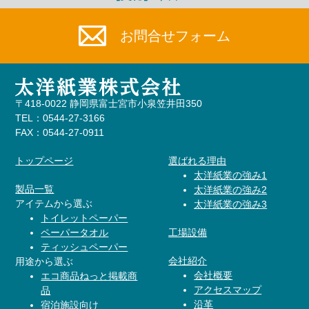
お問合せ
フォーム
〒418-0022 静岡県富士宮市小泉笠井田350
TEL：0544-27-3166
FAX：0544-27-0911
トップページ
選ばれる理由
太洋紙業の強み1
製品一覧
太洋紙業の強み2
アイテムから選ぶ
太洋紙業の強み3
トイレットペーパー
ペーパータオル
工場設備
ティッシュペーパー
会社紹介
用途から選ぶ
会社概要
エコ商品ねっと掲載商
アクセスマップ
品
沿革
宿泊施設向け